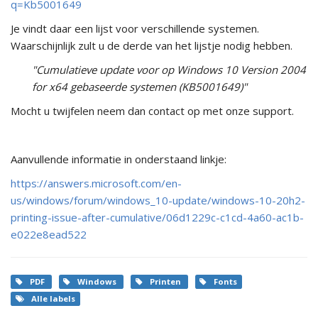
q=Kb5001649
Je vindt daar een lijst voor verschillende systemen.
Waarschijnlijk zult u de derde van het lijstje nodig hebben.
"Cumulatieve update voor op Windows 10 Version 2004
for x64 gebaseerde systemen (KB5001649)"
Mocht u twijfelen neem dan contact op met onze support.
Aanvullende informatie in onderstaand linkje:
https://answers.microsoft.com/en-
us/windows/forum/windows_10-update/windows-10-20h2-
printing-issue-after-cumulative/06d1229c-c1cd-4a60-ac1b-
e022e8ead522
PDF
Windows
Printen
Fonts
Alle labels