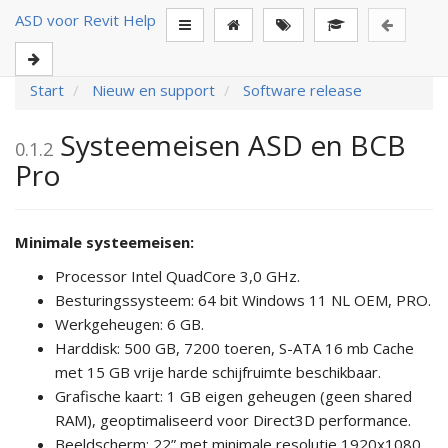
ASD voor Revit Help
Start
Nieuw en support
Software release
Systeemeisen ASD en BCB
0.1.2
Pro
Minimale systeemeisen:
Processor Intel QuadCore 3,0 GHz.
Besturingssysteem: 64 bit Windows 11 NL OEM, PRO.
Werkgeheugen: 6 GB.
Harddisk: 500 GB, 7200 toeren, S-ATA 16 mb Cache
met 15 GB vrije harde schijfruimte beschikbaar.
Grafische kaart: 1 GB eigen geheugen (geen shared
RAM), geoptimaliseerd voor Direct3D performance.
Beeldscherm: 22” met minimale resolutie 1920x1080