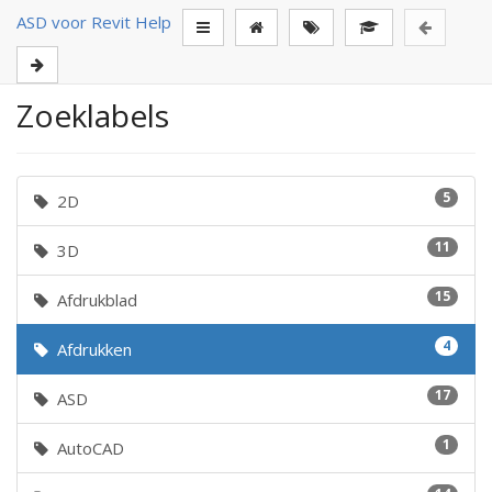
ASD voor Revit Help
Zoeklabels
5
2D
11
3D
15
Afdrukblad
4
Afdrukken
17
ASD
1
AutoCAD