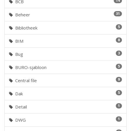
14
BCB
31
Beheer
5
Bibliotheek
8
BIM
3
Bug
5
BURO-sjabloon
9
Central file
5
Dak
1
Detail
1
DWG