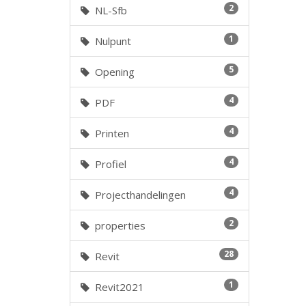
2
NL-Sfb
1
Nulpunt
5
Opening
4
PDF
4
Printen
4
Profiel
4
Projecthandelingen
2
properties
28
Revit
1
Revit2021