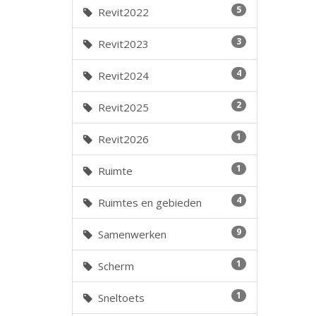
5
Revit2022
3
Revit2023
4
Revit2024
2
Revit2025
1
Revit2026
1
Ruimte
4
Ruimtes en gebieden
9
Samenwerken
1
Scherm
1
Sneltoets