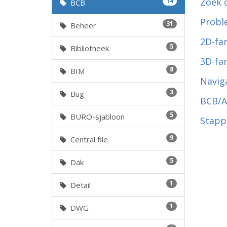
Zoek 
14
BCB
Probl
31
Beheer
2D-fa
5
Bibliotheek
3D-fa
8
BIM
Navig
3
Bug
BCB/A
5
BURO-sjabloon
Stapp
9
Central file
5
Dak
1
Detail
1
DWG