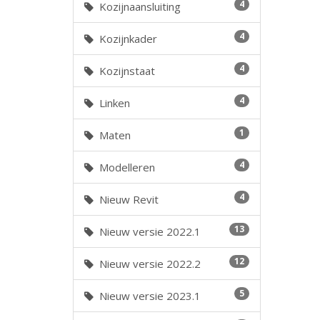
4
Kozijnaansluiting
4
Kozijnkader
4
Kozijnstaat
4
Linken
1
Maten
4
Modelleren
4
Nieuw Revit
13
Nieuw versie 2022.1
12
Nieuw versie 2022.2
5
Nieuw versie 2023.1