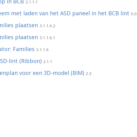
op in BCB
2.1.1.1
eem met laden van het ASD paneel in het BCB lint
0.0
milies plaatsen
3.1.1.6.2
milies plaatsen
3.1.1.6.1
ator: Families
3.1.1.6
SD-lint (Ribbon)
2.1.1
enplan voor een 3D-model (BIM)
2.3