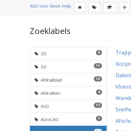
ASD voor Revit Help
Zoeklabels
Trapp
5
2D
Kozij
11
3D
Dake
15
Afdrukblad
Vloer
4
Afdrukken
Wand
17
ASD
Snelh
1
AutoCAD
Afsch