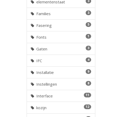
3
elementenstaat
3
Families
5
Fasering
1
Fonts
3
Gaten
4
IFC
9
Installatie
8
Instellingen
11
Interface
12
kozijn