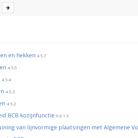
en en hekken
4.5.7
nen
4.5.5
n
4.5.4
en
4.5.3
en
4.5.2
eid BCB kozijnfunctie
0.0.1.3
uining van lijnvormige plaatsingen met Algemene V