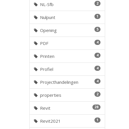
2
NL-Sfb
1
Nulpunt
5
Opening
4
PDF
4
Printen
4
Profiel
4
Projecthandelingen
2
properties
28
Revit
1
Revit2021