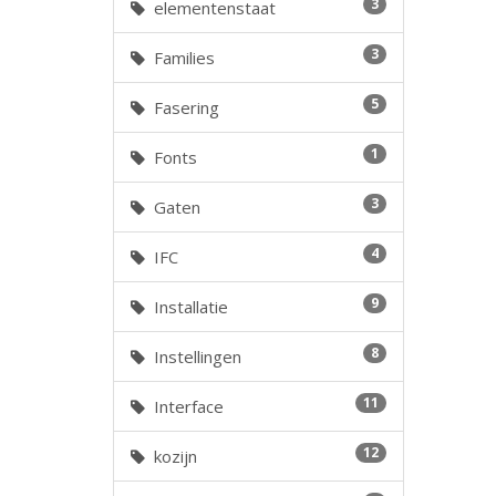
3
elementenstaat
3
Families
5
Fasering
1
Fonts
3
Gaten
4
IFC
9
Installatie
8
Instellingen
11
Interface
12
kozijn