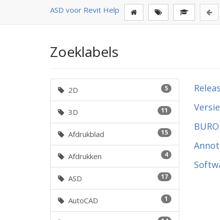
ASD voor Revit Help
Zoeklabels
Releas
5
2D
Versie
11
3D
BURO 
15
Afdrukblad
Annot
4
Afdrukken
Softw
17
ASD
1
AutoCAD