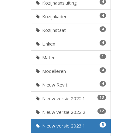
4
Kozijnaansluiting
4
Kozijnkader
4
Kozijnstaat
4
Linken
1
Maten
4
Modelleren
4
Nieuw Revit
13
Nieuw versie 2022.1
12
Nieuw versie 2022.2
5
Nieuw versie 2023.1