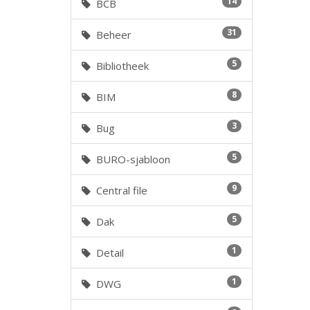
14
BCB
31
Beheer
5
Bibliotheek
8
BIM
3
Bug
5
BURO-sjabloon
9
Central file
5
Dak
1
Detail
1
DWG