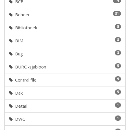
14
BCB
31
Beheer
5
Bibliotheek
8
BIM
3
Bug
5
BURO-sjabloon
9
Central file
5
Dak
1
Detail
1
DWG