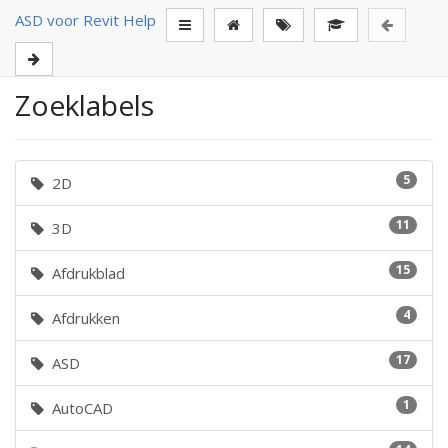
ASD voor Revit Help
Zoeklabels
5
2D
11
3D
15
Afdrukblad
4
Afdrukken
17
ASD
1
AutoCAD