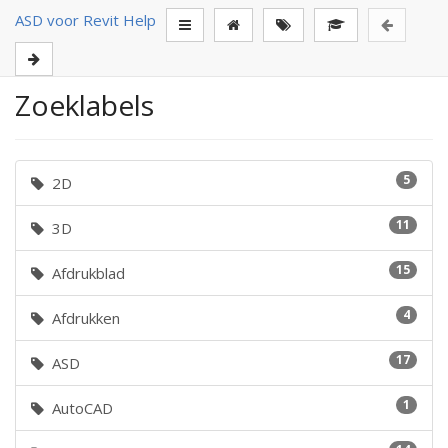
ASD voor Revit Help
Zoeklabels
5
2D
11
3D
15
Afdrukblad
4
Afdrukken
17
ASD
1
AutoCAD