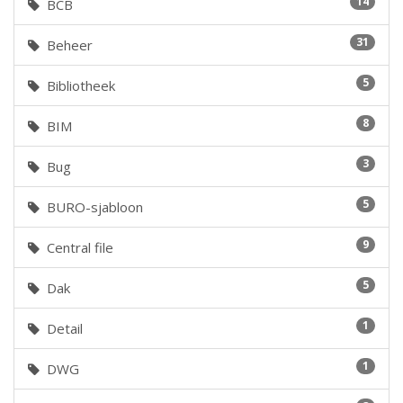
14
BCB
31
Beheer
5
Bibliotheek
8
BIM
3
Bug
5
BURO-sjabloon
9
Central file
5
Dak
1
Detail
1
DWG