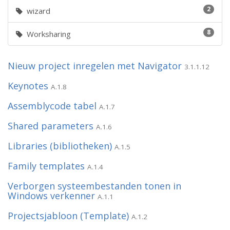
2
wizard
8
Worksharing
Nieuw project inregelen met Navigator
3.1.1.12
Keynotes
A.1.8
Assemblycode tabel
A.1.7
Shared parameters
A.1.6
Libraries (bibliotheken)
A.1.5
Family templates
A.1.4
Verborgen systeembestanden tonen in
Windows verkenner
A.1.1
Projectsjabloon (Template)
A.1.2