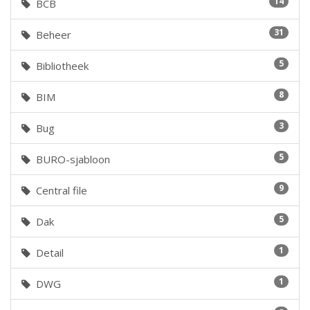
14
BCB
31
Beheer
5
Bibliotheek
8
BIM
3
Bug
5
BURO-sjabloon
9
Central file
5
Dak
1
Detail
1
DWG