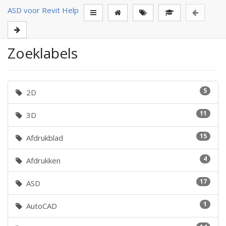
ASD voor Revit Help
Zoeklabels
5
2D
11
3D
15
Afdrukblad
4
Afdrukken
17
ASD
1
AutoCAD